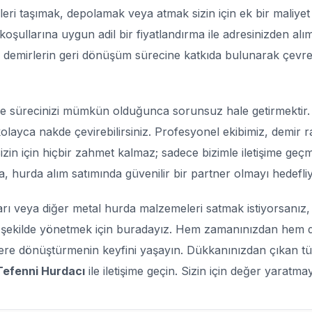
eleri taşımak, depolamak veya atmak sizin için ek bir maliye
 koşullarına uygun adil bir fiyatlandırma ile adresinizden alı
u demirlerin geri dönüşüm sürecine katkıda bulunarak çev
 sürecinizi mümkün olduğunca sorunsuz hale getirmektir
 kolayca nakde çevirebilirsiniz. Profesyonel ekibimiz, demir 
 Sizin için hiçbir zahmet kalmaz; sadece bizimle iletişime geçme
, hurda alım satımında güvenilir bir partner olmayı hedefli
rı veya diğer metal hurda malzemeleri satmak istiyorsanız, 
 şekilde yönetmek için buradayız. Hem zamanınızdan hem de
re dönüştürmenin keyfini yaşayın. Dükkanınızdan çıkan tüm 
Tefenni Hurdacı
ile iletişime geçin. Sizin için değer yaratma